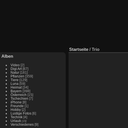
Startseite
/
Trio
Alben
Video
[2]
Digi Art
[87]
Natur
[181]
Pflanzen
[359]
Tiere
[129]
Luna
[59]
Heimat
[34]
Bayern
[398]
Österreich
[15]
Tschechien
[7]
iPhone
[8]
Freunde
[1]
Hobby
[2]
Lustige Fotos
[6]
Technik
[4]
Urlaub
[15]
Verschiedenes
[9]