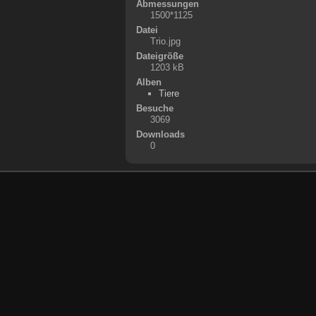
Abmessungen
1500*1125
Datei
Trio.jpg
Dateigröße
1203 kB
Alben
Tiere
Besuche
3069
Downloads
0