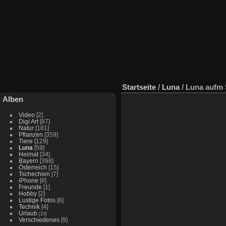
Startseite
/
Luna
/
Luna aufm 
Alben
Video
[2]
Digi Art
[87]
Natur
[181]
Pflanzen
[359]
Tiere
[129]
Luna
[59]
Heimat
[34]
Bayern
[398]
Österreich
[15]
Tschechien
[7]
iPhone
[8]
Freunde
[1]
Hobby
[2]
Lustige Fotos
[6]
Technik
[4]
Urlaub
[15]
Verschiedenes
[9]