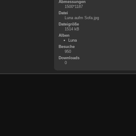
Abmessungen
1500*1187
Datei
Luna aufm Sofa.jpg
Dateigröße
1514 kB
Alben
Luna
Besuche
950
Downloads
0