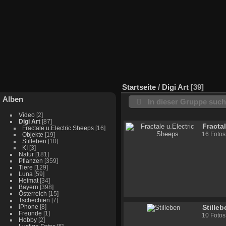
Startseite
/
Digi Art
39
Alben
In dieser Gruppe suc
Video
[2]
Digi Art
[87]
Fracta
Fractale u.Electric Sheeps
[16]
16 Fotos
Objekte
[19]
Stilleben
[10]
KI
[3]
Natur
[181]
Pflanzen
[359]
Tiere
[129]
Luna
[59]
Heimat
[34]
Bayern
[398]
Österreich
[15]
Tschechien
[7]
iPhone
[8]
Stille
Freunde
[1]
10 Fotos
Hobby
[2]