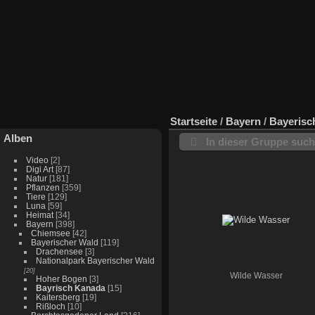
Startseite
/
Bayern
/
Bayerisc
Alben
In dieser Gruppe suc
Video
[2]
Digi Art
[87]
Natur
[181]
Pflanzen
[359]
Tiere
[129]
Luna
[59]
Heimat
[34]
Bayern
[398]
Chiemsee
[42]
Bayerischer Wald
[119]
Drachensee
[3]
Nationalpark Bayerischer Wald
[20]
Wilde Wasser
Hoher Bogen
[3]
Bayrisch Kanada
[15]
Kaitersberg
[19]
Rißloch
[10]