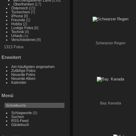
Berchtesgadener Land
[216]
Oberfranken
[17]
Österreich
[15]
Tschechien
[7]
iPhone
[8]
Freunde
[1]
Hobby
[2]
Lustige Fotos
[6]
Technik
[4]
Urlaub
[15]
Verschiedenes
[9]
Schwarzer Regen
1313 Fotos
Erweitert
Am häufigsten angesehen
Zufällige Fotos
Neueste Fotos
Neueste Alben
Kalender
Menü
Bay. Kanada
Schlagworte
(0)
Suchen
RSS-Feed
Gästebuch